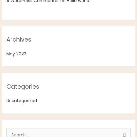
A WordPress Commenter
on
Hello world!
Archives
May 2022
Categories
Uncategorized
S