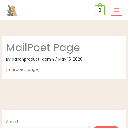
Skip
0
to
content
MailPoet Page
By
oandhproduct_admin
/
May 15, 2026
[mailpoet_page]
Search