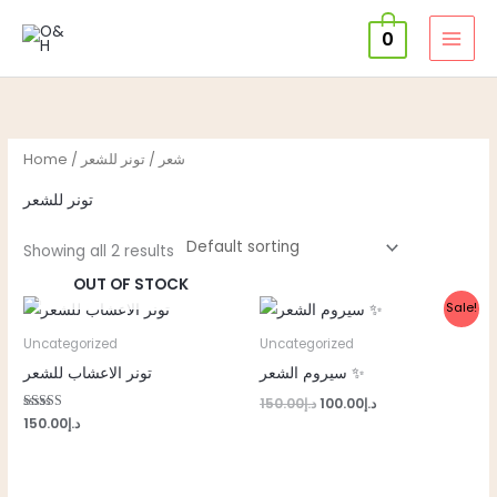
Skip
0
to
content
Home
/
/ تونر للشعر
شعر
تونر للشعر
Showing all 2 results
OUT OF STOCK
Original
Current
Sale!
price
price
was:
is:
Uncategorized
Uncategorized
د.إ100.00.
د.إ150.00.
سيروم الشعر ✨
تونر الاعشاب للشعر
150.00
د.إ
100.00
د.إ
Rated
150.00
د.إ
5.00
out of 5