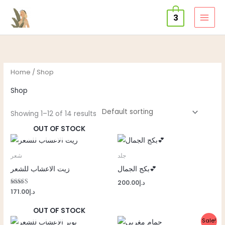
Skip
3
to
content
Home
/ Shop
Shop
Showing 1–12 of 14 results
OUT OF STOCK
جلد
شعر
بكج الجمال💕
زيت الاعشاب للشعر
200.00
د.إ
Rated
171.00
د.إ
5.00
out of 5
OUT OF STOCK
Original
Current
Sale!